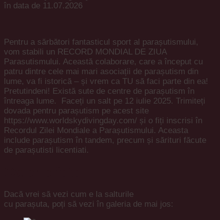
în data de 11.07.2026
Pentru a sărbători fantasticul sport al parașutismului,
vom stabili un RECORD MONDIAL DE ZIUA
Parasutismului. Această colaborare, care a început cu
patru dintre cele mai mari asociații de parașutism din
lume, va fi istorică – și vrem ca TU să faci parte din ea!
Pretutindeni! Există sute de centre de parașutism în
întreaga lume. Faceți un salt pe 12 iulie 2025. Trimiteți
dovada pentru parașutism pe acest site
https://www.worldskydivingday.com/ și o fiți inscrisi în
Recordul Zilei Mondiale a Parașutismului. Aceasta
include parașutism în tandem, precum și sărituri făcute
de parașutisti licentiati.
Galerie foto
Dacă
vrei
să
vezi cum e
la
salturile
cu
parașuta
,
poți
să
vezi
în
galeria de
mai
jos: