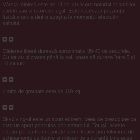
Vârsta minimă este de 14 ani cu acord notarial al ambilor
părinți sau al tutorelui legal. Este necesară prezența
fizică a unuia dintre aceștia la momentul efectuării
saltului.
Cât durează un salt cu parașuta?
Căderea liberă durează aproximativ 35-40 de secunde.
Cu tot cu pilotarea până la sol, poate să dureze între 5 și
10 minute.
Care este limita de greutate pentru skydiving?
Limita de greutate este de 110 kg.
Este skydiving-ul periculos?
Skydiving-ul este un sport extrem, ceea ce presupune ca
este un sport periculos prin natura lui. Totuși, aceste
riscuri pot să fie micșorate semnificativ prin folosirea de
echipamente calitative și măsuri de siguranță bine puse