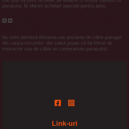
Da, poți să porți ochelari de vedere în timpul saltului cu
parașuta. Îți oferim ochelari speciali pentru asta.
Pot să fac poze sau să filmez în timpul saltului cu
parașuta în tandem?
Nu este permisă filmarea sau pozarea de către pasager
din cauza riscurilor, dar saltul poate să fie filmat de
instructor sau de către un cameraman parașutist.
Link-uri