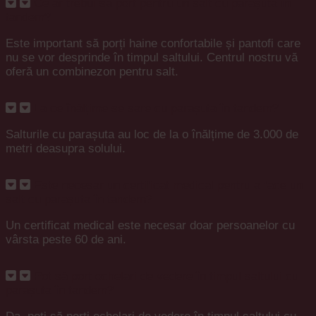
Ce ar trebui să port pentru un salt cu parașuta în
tandem?
Este important să porți haine confortabile și pantofi care
nu se vor desprinde în timpul saltului. Centrul nostru vă
oferă un combinezon pentru salt.
La ce înălțime se sare cu parașuta în tandem?
Salturile cu parașuta au loc de la o înălțime de 3.000 de
metri deasupra solului.
Este necesar un certificat medical pentru a face un
salt cu parașuta în tandem?
Un certificat medical este necesar doar persoanelor cu
vârsta peste 60 de ani.
Pot să port ochelari de vedere în timpul saltului cu
parașuta în tandem?