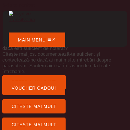
Skip to content
Vrei să zbori?
HAI CU NOI!
MAIN MENU
Te gândești la un salt cu parașuta in tandem și nu știi
dacă ești suficient de hotărât?
Citește mai jos, documentează-te suficient și
contactează-ne dacă ai mai multe întrebări despre
parașutism. Suntem aici să îți răspundem la toate
întrebările.
REZERVA UN SALT!
VOUCHER CADOU!
Tandem
CITESTE MAI MULT
Tandem Handcam
CITESTE MAI MULT