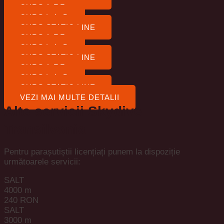
CURS A.F.F
CURS I. A .D
CURS STATIC LINE
CURS A.F.F
CURS I. A .D
CURS STATIC LINE
CURS A.F.F
CURS I. A .D
CURS STATIC LINE
VEZI MAI MULTE DETALII
Alte servicii Skydive
Transilvania
Pentru parașutiștii licențiați punem la dispoziție
următoarele servicii:
SALT
4000 m
240 RON
SALT
3000 m