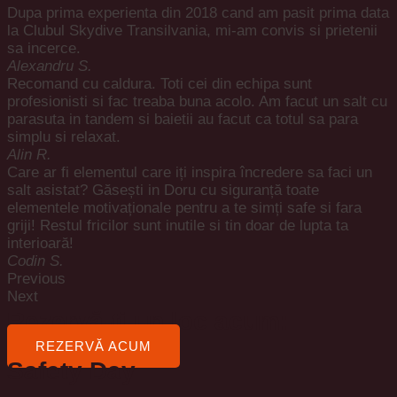
Dupa prima experienta din 2018 cand am pasit prima data
la Clubul Skydive Transilvania, mi-am convis si prietenii
sa incerce.
Alexandru S.
Recomand cu caldura. Toti cei din echipa sunt
profesionisti si fac treaba buna acolo. Am facut un salt cu
parasuta in tandem si baietii au facut ca totul sa para
simplu si relaxat.
Alin R.
Care ar fi elementul care iți inspira încredere sa faci un
salt asistat? Găsești in Doru cu siguranță toate
elementele motivaționale pentru a te simți safe si fara
griji! Restul fricilor sunt inutile si tin doar de lupta ta
interioară!
Codin S.
Previous
Next
Rezervă-ți un loc acum:
REZERVĂ ACUM
Safety Day