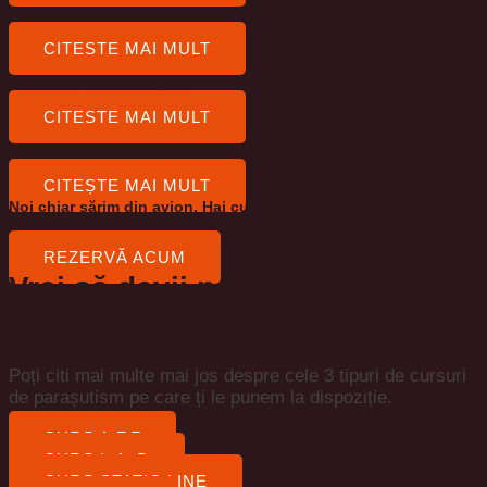
Tandem Video
CITESTE MAI MULT
Tandem Foto+Video
CITESTE MAI MULT
Tandem Premium
CITEȘTE MAI MULT
Noi chiar sărim din avion. Hai cu noi!
Rezervă-ți un loc acum:
REZERVĂ ACUM
Vrei să devii parașutist
licențiat?
Poți citi mai multe mai jos despre cele 3 tipuri de cursuri
de parașutism pe care ți le punem la dispoziție.
CURS A.F.F
CURS I. A .D
CURS STATIC LINE