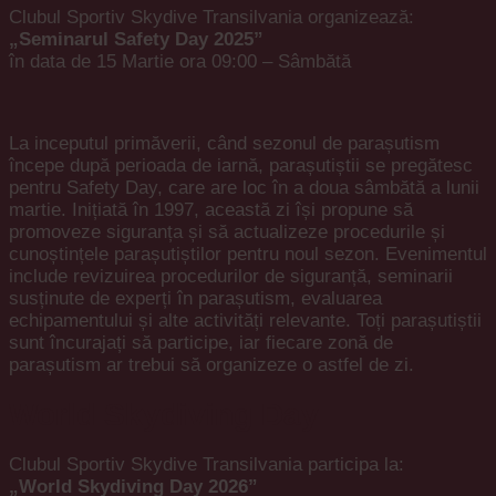
Clubul Sportiv Skydive Transilvania organizează:
„Seminarul Safety Day 2025”
în data de 15 Martie ora 09:00 – Sâmbătă
La inceputul primăverii, când sezonul de parașutism
începe după perioada de iarnă, parașutiștii se pregătesc
pentru Safety Day, care are loc în a doua sâmbătă a lunii
martie. Inițiată în 1997, această zi își propune să
promoveze siguranța și să actualizeze procedurile și
cunoștințele parașutiștilor pentru noul sezon. Evenimentul
include revizuirea procedurilor de siguranță, seminarii
susținute de experți în parașutism, evaluarea
echipamentului și alte activități relevante. Toți parașutiștii
sunt încurajați să participe, iar fiecare zonă de
parașutism ar trebui să organizeze o astfel de zi.
World Skydiving Day
Clubul Sportiv Skydive Transilvania participa la:
„World Skydiving Day 2026”