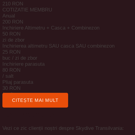
210 RON
COTIZATIE MEMBRU
Anual
200 RON
Inchiriere Altimetru + Casca + Combinezon
50 RON
zi de zbor
Inchirierea altimetru SAU casca SAU combinezon
25 RON
buc / zi de zbor
Inchiriere parasuta
80 RON
/ salt
Pliaj parasuta
30 RON
/ salt
CITEȘTE MAI MULT
Testimoniale
Vezi ce zic clienții noștri despre Skydive Transilvania: