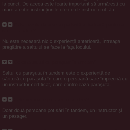
la punct. De aceea este foarte important să urmărești cu
mare atenție instrucțiunile oferite de instructorul tău.
Este nevoie de vreo experiență anterioară pentru a
sări în tandem?
Nu este necesară nicio experiență anterioară, Întreaga
pregătire a saltului se face la fața locului.
Ce este saltul cu parașuta în tandem?
Saltul cu parașuta în tandem este o experiență de
săritură cu parașuta în care o persoană sare împreună cu
un instructor certificat, care controlează parașuta.
Câte persoane pot sări în tandem?
Doar două persoane pot sări în tandem, un instructor și
un pasager.