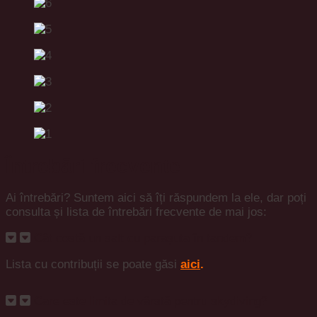
Întrebări frecvente
Ai întrebări? Suntem aici să îți răspundem la ele, dar poți
consulta și lista de întrebări frecvente de mai jos:
Cât costă un salt cu parașuta în tandem?
Lista cu contribuții se poate găsi
aici
.
Care este limita de vârstă pentru skydiving?